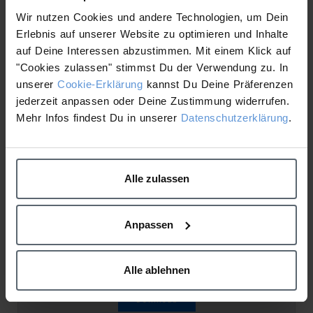
Wir nutzen Cookies und andere Technologien, um Dein
Erlebnis auf unserer Website zu optimieren und Inhalte
Workbook - Skin Expert – Übersicht
auf Deine Interessen abzustimmen. Mit einem Klick auf
Hyperpigmentierter Haut
"Cookies zulassen" stimmst Du der Verwendung zu. In
unserer
Cookie-Erklärung
2.21 MB
kannst Du Deine Präferenzen
1116 downloads
Aktualisiert: 4th April 2025
jederzeit anpassen oder Deine Zustimmung widerrufen.
Mehr Infos findest Du in unserer
Datenschutzerklärung
.
Download
Alle zulassen
Workbook - Skin Expert – Übersicht
Empfindliche Haut
Anpassen
2.60 MB
462 downloads
Aktualisiert: 4th April 2025
Alle ablehnen
Download