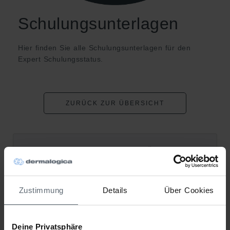
Schulungsunterlagen
Hier finden Sie alle Schulungsunterlagen für den
Expert Schulungsstatus.
ZURÜCK ZUR ÜBERSICHT
Workbook - Skin Expert – Übersicht
reife/vorzeitig gealterte Haut
2.82 MB
1638 downloads
Aktualisiert: 4th April 2025
Zustimmung
Details
Über Cookies
Download
Deine Privatsphäre