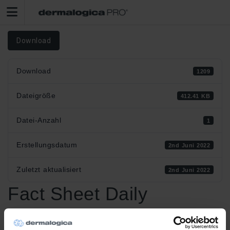
Download
Download
1209
Dateigröße
412.41 KB
Datei-Anzahl
1
Erstellungsdatum
2nd Juni 2022
Zuletzt aktualisiert
2nd Juni 2022
Fact Sheet Daily
Milkfoliant