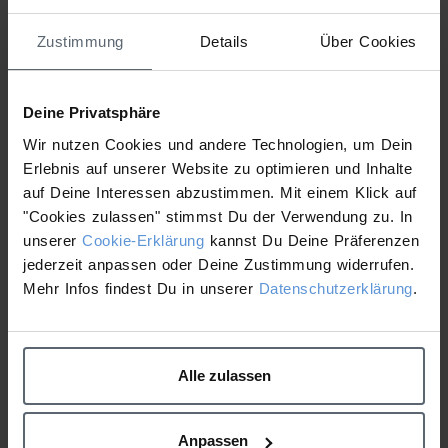
Attached Files
Zustimmung
Details
Über Cookies
1 file
Deine Privatsphäre
Wir nutzen Cookies und andere Technologien, um Dein
Erlebnis auf unserer Website zu optimieren und Inhalte
Daily Milkfoliant - Fact Sheet. MG.pdf
auf Deine Interessen abzustimmen. Mit einem Klick auf
412.41 KB
"Cookies zulassen" stimmst Du der Verwendung zu. In
Download
unserer
Cookie-Erklärung
kannst Du Deine Präferenzen
jederzeit anpassen oder Deine Zustimmung widerrufen.
Mehr Infos findest Du in unserer
Datenschutzerklärung
.
Teilnehmer Guide Medical
Daily Milkfoliant Klinische
Expert Zertifizierung
Studie
Alle zulassen
Anpassen