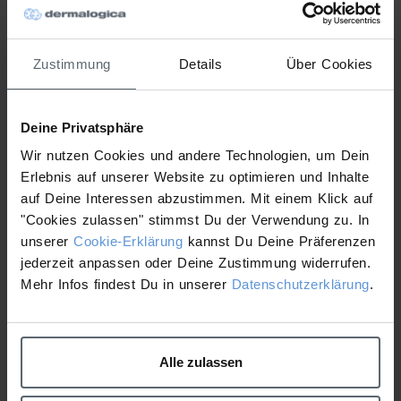
Die Schulung „DNA Verkaufsprodukte“ steht ganz
im Zeichen der Entdeckung unserer Dermalogica
Topseller. Hier erfahren Sie alles Wissenswerte
Zustimmung
Details
Über Cookies
über die besten Produkte von Dermalogica und
lernen, wie Sie sie am effektivsten einsetzen.
IHR WICHTIGSTES WORKSHOPZIEL:
Deine Privatsphäre
Wir nutzen Cookies und andere Technologien, um Dein
Dermalogicas Topseller kennenlernen und
Erlebnis auf unserer Website zu optimieren und Inhalte
effektiv einsetzen
auf Deine Interessen abzustimmen. Mit einem Klick auf
"Cookies zulassen" stimmst Du der Verwendung zu. In
unserer
Cookie-Erklärung
kannst Du Deine Präferenzen
jederzeit anpassen oder Deine Zustimmung widerrufen.
Mehr Infos findest Du in unserer
Datenschutzerklärung
.
Alle zulassen