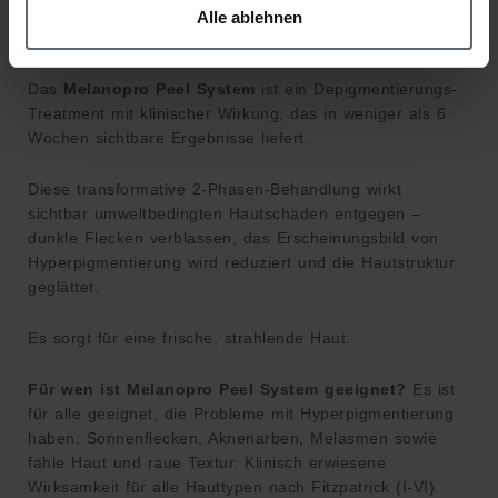
Alle ablehnen
NEU Melanopro Peel System
Das
Melanopro Peel System
ist ein Depigmentierungs-
Treatment mit klinischer Wirkung, das in weniger als 6
Wochen sichtbare Ergebnisse liefert.
Diese transformative 2-Phasen-Behandlung wirkt
sichtbar umweltbedingten Hautschäden entgegen –
dunkle Flecken verblassen, das Erscheinungsbild von
Hyperpigmentierung wird reduziert und die Hautstruktur
geglättet.
Es sorgt für eine frische, strahlende Haut.
Für wen ist Melanopro Peel System geeignet?
Es ist
für alle geeignet, die Probleme mit Hyperpigmentierung
haben: Sonnenflecken, Aknenarben, Melasmen sowie
fahle Haut und raue Textur. Klinisch erwiesene
Wirksamkeit für alle Hauttypen nach Fitzpatrick (I-VI).