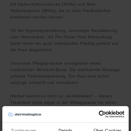
mit Alpha-Hydroxysäuren (AHAs) und Beta-
Hydroxysäuren (BHAs), die je nach Hautbedürfnis
kombiniert werden können.
Ob bei Hyperpigmentierung, vorzeitiger Hautalterung
oder Aknenarben, die Pro Power Peel Behandlung
bietet somit ein ganz individuelles Peeling perfekt auf
die Haut abgestimmt.
Innovative Pflegeprodukte ermöglichen einen
zusätzlichen Wirkstoff-Boost. Die wohltuende Massage
schenkt Tiefenentspannung. Die Haut wird sofort
verjüngt, erfrischt und revitalisiert.
Hierbei kommt es nicht zu „Ausfallzeiten“ – dieses
Treatment sorgt sogar in der Mittagspause für einen
strahlenden Teint!
Zustimmung
Details
Über Cookies