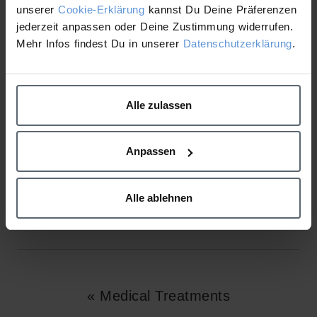
Hautalterung.
unserer
Cookie-Erklärung
kannst Du Deine Präferenzen
jederzeit anpassen oder Deine Zustimmung widerrufen.
Neben unseren hochwirksamen Produkten mit
Mehr Infos findest Du in unserer
Datenschutzerklärung
.
Hightech-Wirkstoffkombinationen können je nach
Wunsch innovative Technologien wie
Hydrodermabrasion, LED-Lichtanwendung oder
Ultraschall integriert werden.
Alle zulassen
Eine tiefenentspannende Massage rundet dieses
intensive Treatment ab – für eine gesunde,
Anpassen
strahlende Haut!
Alle ablehnen
« Medical Treatments