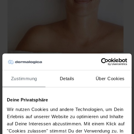
Pro Skin
Zustimmung
Details
Über Cookies
Unsere intensive, 60-minütige Gesichtsbehandlung
basiert auf unserer patentierten Hautanalyse, dem
Face Mapping.
Deine Privatsphäre
Die Pro Skin 60 bietet so jedes Mal die optimale
Wir nutzen Cookies und andere Technologien, um Dein
Lösung für jedes individuelle Hautbedürfnis – von
Erlebnis auf unserer Website zu optimieren und Inhalte
zu Akne neigender, sensibler oder
auf Deine Interessen abzustimmen. Mit einem Klick auf
hyperpigmentierter Haut bis hin zur vorzeitigen
"Cookies zulassen" stimmst Du der Verwendung zu. In