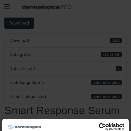
Download
Download
1813
Dateigröße
155.08 KB
Datei-Anzahl
1
Erstellungsdatum
22nd März 2022
Zuletzt aktualisiert
22nd März 2022
Smart Response Serum
Klinische Studie