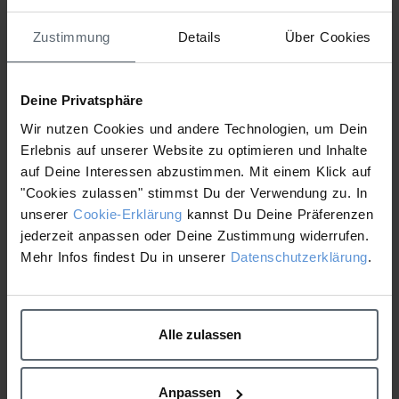
Attached Files
Zustimmung
Details
Über Cookies
1 file
Deine Privatsphäre
Wir nutzen Cookies und andere Technologien, um Dein
Erlebnis auf unserer Website zu optimieren und Inhalte
Smart Response Serum Klinische Studie.pdf
auf Deine Interessen abzustimmen. Mit einem Klick auf
155.08 KB
"Cookies zulassen" stimmst Du der Verwendung zu. In
Download
unserer
Cookie-Erklärung
kannst Du Deine Präferenzen
jederzeit anpassen oder Deine Zustimmung widerrufen.
Mehr Infos findest Du in unserer
Datenschutzerklärung
.
Retinol Clearing Oil
Awaken Peptide Eye Gel
Klinische Studie
Klinische Studie
Alle zulassen
Anpassen