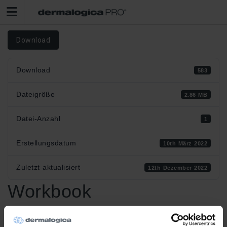
Download
Download
583
Dateigröße
2.86 MB
Datei-Anzahl
1
Erstellungsdatum
10th März 2022
Zuletzt aktualisiert
12th Dezember 2022
Workbook
Behandlungstraining Pro