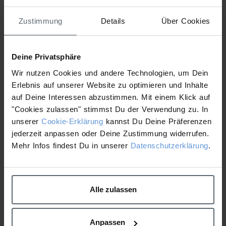
Calm + Pro Clear
Zustimmung
Details
Über Cookies
Attached Files
Deine Privatsphäre
1 file
Wir nutzen Cookies und andere Technologien, um Dein
Erlebnis auf unserer Website zu optimieren und Inhalte
auf Deine Interessen abzustimmen. Mit einem Klick auf
"Cookies zulassen" stimmst Du der Verwendung zu. In
Schulungsunterlagen Behandlungstraining PRO Clear+Pro Calm SS 09.03.2022.pdf
2.86 MB
unserer
Cookie-Erklärung
kannst Du Deine Präferenzen
jederzeit anpassen oder Deine Zustimmung widerrufen.
Download
Mehr Infos findest Du in unserer
Datenschutzerklärung
.
Workbook
Workbook Microneedling
Behandlungstraining Pro
Advanced Treatm. Hals
Alle zulassen
Firm + Pro Bright
und Dekolleté, Augen
Anpassen