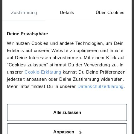
Expert – Empfindliche
Zustimmung
Details
Über Cookies
Haut Advanced
Attached Files
Deine Privatsphäre
Wir nutzen Cookies und andere Technologien, um Dein
1 file
Erlebnis auf unserer Website zu optimieren und Inhalte
auf Deine Interessen abzustimmen. Mit einem Klick auf
"Cookies zulassen" stimmst Du der Verwendung zu. In
unserer
Cookie-Erklärung
kannst Du Deine Präferenzen
jederzeit anpassen oder Deine Zustimmung widerrufen.
Workbook ME_Empfindliche Haut Advanced 28.03.2025.pdf
v11
1.46 MB
2025-04-04
Mehr Infos findest Du in unserer
Datenschutzerklärung
.
Download
Alle zulassen
Workbook Medical Expert
Workbook - Skin Expert –
- Hyperpigmentierte Haut
Übersicht reife/vorzeitig
Anpassen
Advanced
gealterte Haut