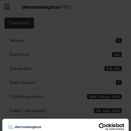
Download
Version
2
Download
820
Dateigröße
3.45 MB
Datei-Anzahl
1
Erstellungsdatum
25th Februar 2022
Zuletzt aktualisiert
4th April 2025
Workbook Medical