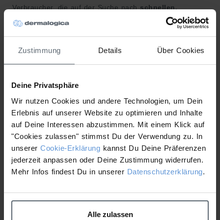
Verbraucher, die auf der Suche nach
schnellen,
sichtbaren Ergebnissen
sind, greifen häufig zu
Retinol
– dem Goldstandard bei der Behandlung von
Zeichen
der Hautalterung
. Aber nicht alle Retinol-Seren sind
Zustimmung
Details
Über Cookies
gleich.
Deshalb haben die
Experten von Dermalogica
einen
hochdosierten, schnell wirkenden
3,5%igen Retinoid-
Deine Privatsphäre
Komplex
mit einer fortschrittlichen
Retinoid-Mischung
Wir nutzen Cookies und andere Technologien, um Dein
und
Booster-Technologie
entwickelt, mit dem Ziel, das
Erlebnis auf unserer Website zu optimieren und Inhalte
Erscheinungsbild der Haut zu verändern,
ohne die
auf Deine Interessen abzustimmen. Mit einem Klick auf
Hautgesundheit zu beeinträchtigen
.
"Cookies zulassen" stimmst Du der Verwendung zu. In
unserer
Cookie-Erklärung
kannst Du Deine Präferenzen
Dynamic Skin Retinol Serum
ist ein Multi-Retinoid-
jederzeit anpassen oder Deine Zustimmung widerrufen.
Serum und wirkt gegen vier Zeichen der Hautalterung:
Mehr Infos findest Du in unserer
Datenschutzerklärung
.
Das Erscheinungsbild von Falten wird gemildert, die Haut
wird retexturiert, die Sichtbarkeit der Porengröße wird
minimiert und der Hautton ausgeglichen.
Alle zulassen