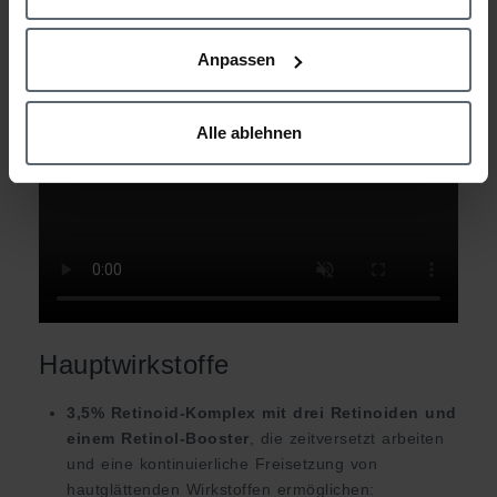
ZUM FACTSHEET
Anpassen
Alle ablehnen
Hauptwirkstoffe
3,5% Retinoid-Komplex mit drei Retinoiden und
einem Retinol-Booster
, die zeitversetzt arbeiten
und eine kontinuierliche Freisetzung von
hautglättenden Wirkstoffen ermöglichen: