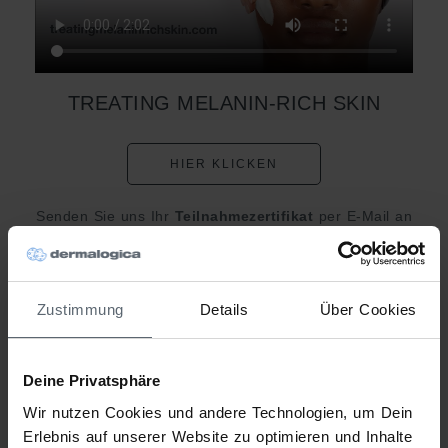
TREATING MELANIN-RICH SKIN
HIER KLICKEN
Senden Sie uns Ihr
Teilnahmezertifikat
per E-Mail an
schulung@dermalogica.com
& Sie erhalten ein
detailliertes Handbuch als Zusammenfassung zu
diesem Kurs.
Zustimmung
Details
Über Cookies
Deine Privatsphäre
Wir nutzen Cookies und andere Technologien, um Dein
Erlebnis auf unserer Website zu optimieren und Inhalte