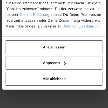
auf Deine Interessen abzustimmen. Mit einem Klick auf
"Cookies zulassen" stimmst Du der Verwendung zu. In
unserer
Cookie-Erklärung
kannst Du Deine Präferenzen
jederzeit anpassen oder Deine Zustimmung widerrufen.
Mehr Infos findest Du in unserer
Datenschutzerklärung
.
PRODUKTE
Alle zulassen
Lernen Sie hier die Dermalogica Verkaufs- und
Kabinenprodukte kennen
Anpassen
HIER KLICKEN
Alle ablehnen