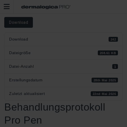
Download
Download
242
Dateigröße
208.61 KB
Datei-Anzahl
1
Erstellungsdatum
28th Mai 2025
Zuletzt aktualisiert
22nd Mai 2026
Behandlungsprotokoll
Pro Pen