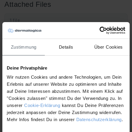
Attached Files
1 file
Zustimmung
Details
Über Cookies
Behandlungsprotokoll Pro Pen.pdf
208.61 KB
Deine Privatsphäre
Download
Wir nutzen Cookies und andere Technologien, um Dein
Erlebnis auf unserer Website zu optimieren und Inhalte
Magnetic(+) afterglow
Neuro Touch Symmetry
auf Deine Interessen abzustimmen. Mit einem Klick auf
cleanser FactSheet
Serum FactSheet
"Cookies zulassen" stimmst Du der Verwendung zu. In
unserer
Cookie-Erklärung
kannst Du Deine Präferenzen
jederzeit anpassen oder Deine Zustimmung widerrufen.
Mehr Infos findest Du in unserer
Datenschutzerklärung
.