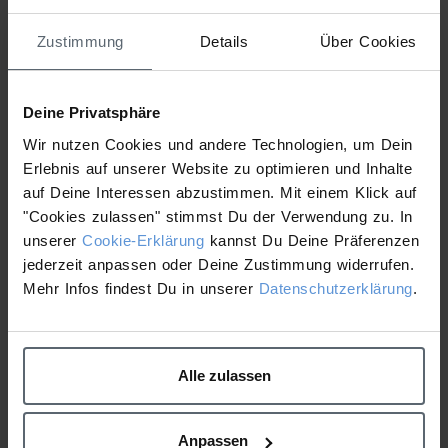
Attached Files
Zustimmung
Details
Über Cookies
1 file
Deine Privatsphäre
Wir nutzen Cookies und andere Technologien, um Dein
Erlebnis auf unserer Website zu optimieren und Inhalte
Phyto_Nature_Oxygen_Cream_FactSheet.pdf
auf Deine Interessen abzustimmen. Mit einem Klick auf
429.34 KB
"Cookies zulassen" stimmst Du der Verwendung zu. In
Download
unserer
Cookie-Erklärung
kannst Du Deine Präferenzen
jederzeit anpassen oder Deine Zustimmung widerrufen.
Mehr Infos findest Du in unserer
Datenschutzerklärung
.
Pro Microneedling Pen
Schulungskalender 2.
Folder
Halbjahr 2023
Alle zulassen
Anpassen