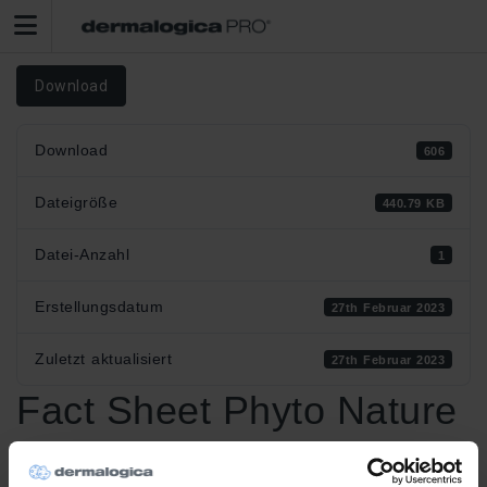
Download
Download
606
Dateigröße
440.79 KB
Datei-Anzahl
1
Erstellungsdatum
27th Februar 2023
Zuletzt aktualisiert
27th Februar 2023
Fact Sheet Phyto Nature
Oxygen Cream