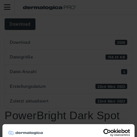
Download
Download
2536
Dateigröße
758.19 KB
Datei-Anzahl
1
Erstellungsdatum
22nd März 2022
Zuletzt aktualisiert
22nd März 2022
PowerBright Dark Spot
Serum Klinische Studie