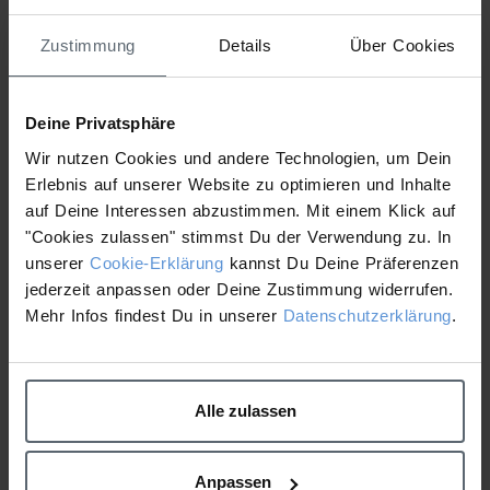
Attached Files
Zustimmung
Details
Über Cookies
1 file
Deine Privatsphäre
Wir nutzen Cookies und andere Technologien, um Dein
Erlebnis auf unserer Website zu optimieren und Inhalte
PowerBright Dark Spot Serum Klinische Studie.pdf
auf Deine Interessen abzustimmen. Mit einem Klick auf
758.19 KB
"Cookies zulassen" stimmst Du der Verwendung zu. In
Download
unserer
Cookie-Erklärung
kannst Du Deine Präferenzen
jederzeit anpassen oder Deine Zustimmung widerrufen.
Mehr Infos findest Du in unserer
Datenschutzerklärung
.
Phyto Nature Firming
Rapid Reveal Peel Fact
Serum Klinische Studie
Sheet inkl. Klinische
Studie
Alle zulassen
Anpassen