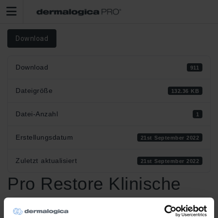
Download
Download
911
Dateigröße
132.36 KB
Datei-Anzahl
1
Erstellungsdatum
21st September 2022
Zuletzt aktualisiert
21st September 2022
Pro Restore Klinische
Studie + Ergebnisse