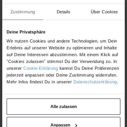
Attached Files
Zustimmung
Details
Über Cookies
1 file
Deine Privatsphäre
Wir nutzen Cookies und andere Technologien, um Dein
Erlebnis auf unserer Website zu optimieren und Inhalte
220406_KlinischeStudie_Ergebnisse_ProRestore.pdf
auf Deine Interessen abzustimmen. Mit einem Klick auf
255.51 KB
"Cookies zulassen" stimmst Du der Verwendung zu. In
Download
unserer
Cookie-Erklärung
kannst Du Deine Präferenzen
jederzeit anpassen oder Deine Zustimmung widerrufen.
Mehr Infos findest Du in unserer
Datenschutzerklärung
.
Medical Business
Microneedling Folder
Booster - Berechnung
Umsätze
Alle zulassen
Anpassen