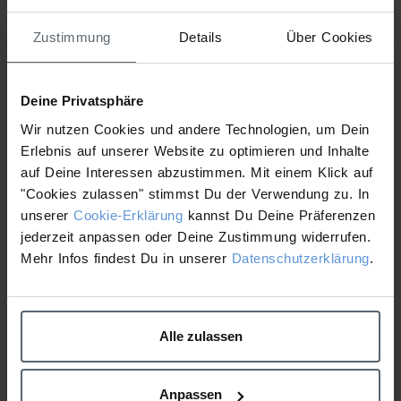
München
Zustimmung
Details
Über Cookies
Attached Files
Deine Privatsphäre
1 file
Wir nutzen Cookies und andere Technologien, um Dein
Erlebnis auf unserer Website zu optimieren und Inhalte
auf Deine Interessen abzustimmen. Mit einem Klick auf
"Cookies zulassen" stimmst Du der Verwendung zu. In
beauty connection_Wegbeschreibung_AGROB-Medienpark_Ismaning_NEU (267).pdf
103.07 KB
unserer
Cookie-Erklärung
kannst Du Deine Präferenzen
jederzeit anpassen oder Deine Zustimmung widerrufen.
Download
Mehr Infos findest Du in unserer
Datenschutzerklärung
.
Fact Sheet Deep Breakout
Wegbeschreibung Beauty
Liquid Patch
Connection Hamburg
Alle zulassen
Anpassen