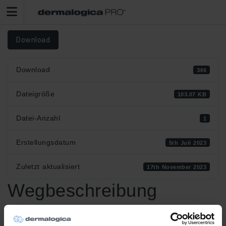
Download
Download
346
Dateigröße
103.07 KB
Datei-Anzahl
1
Erstellungsdatum
5th Juli 2023
Zuletzt aktualisiert
17th November 2023
Wegbeschreibung
Beauty Connection