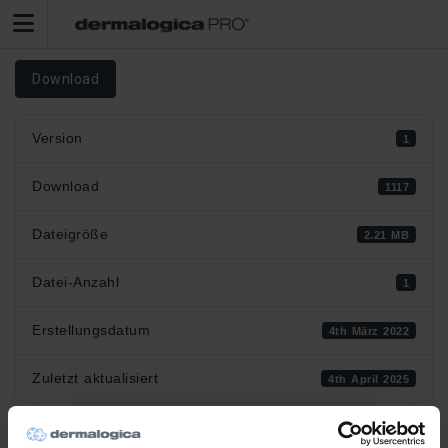
Download
Version
1
Download
1117
Dateigröße
2.21 MB
Datei-Anzahl
1
Erstellungsdatum
4th März 2022
Zuletzt aktualisiert
4th April 2025
Workbook - Skin Expert