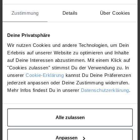
– Übersicht
Zustimmung
Details
Über Cookies
Hyperpigmentierter Haut
Attached Files
Deine Privatsphäre
Wir nutzen Cookies und andere Technologien, um Dein
1 file
Erlebnis auf unserer Website zu optimieren und Inhalte
auf Deine Interessen abzustimmen. Mit einem Klick auf
"Cookies zulassen" stimmst Du der Verwendung zu. In
unserer
Cookie-Erklärung
kannst Du Deine Präferenzen
jederzeit anpassen oder Deine Zustimmung widerrufen.
02_Workbook Skin Expert Übersicht Hyperpigmentierter Haut 27.03.2025.pdf
v6
1.95 MB
2025-04-04
Mehr Infos findest Du in unserer
Datenschutzerklärung
.
Download
Alle zulassen
Workbook - Skin Expert –
Workbook - Skin Expert –
Übersicht reife/vorzeitig
Übersicht Empfindliche
Anpassen
gealterte Haut
Haut