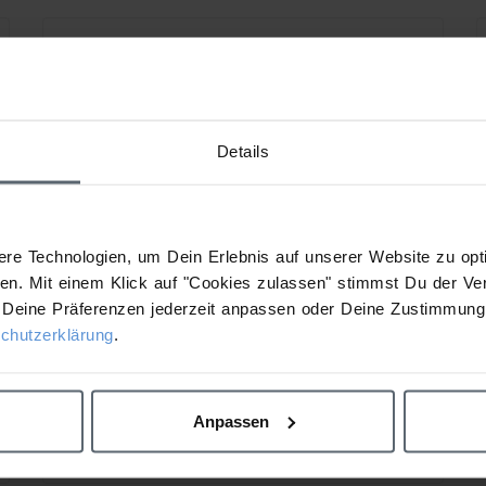
Pro Power Peel – Patch Test
Details
Weitere Details
re Technologien, um Dein Erlebnis auf unserer Website zu opti
n. Mit einem Klick auf "Cookies zulassen" stimmst Du der Ve
Deine Präferenzen jederzeit anpassen oder Deine Zustimmung 
Pro Power Peel –
chutzerklärung
.
Broschüre/Trainingsmanual
Anpassen
Weitere Details