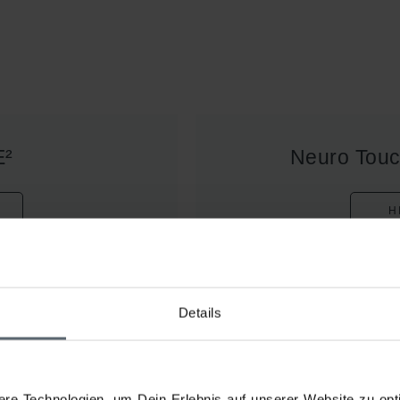
E²
Neuro Tou
H
Details
re Technologien, um Dein Erlebnis auf unserer Website zu opti