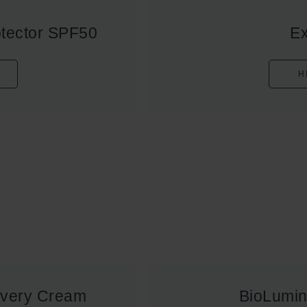
otector SPF50
Ex
H
overy Cream
BioLumin