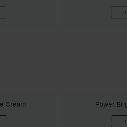
H
Eye Cream
Power Bri
H