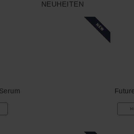
NEUHEITEN
NEW
 Serum
Futur
H