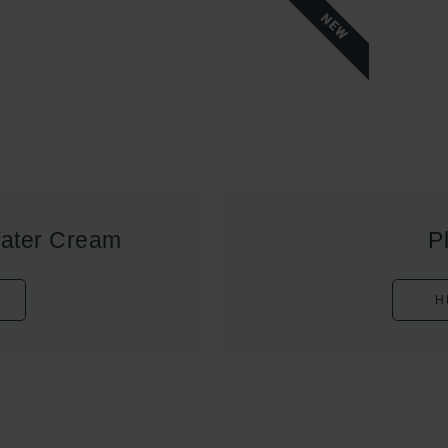
NEW
Water Cream
P
H