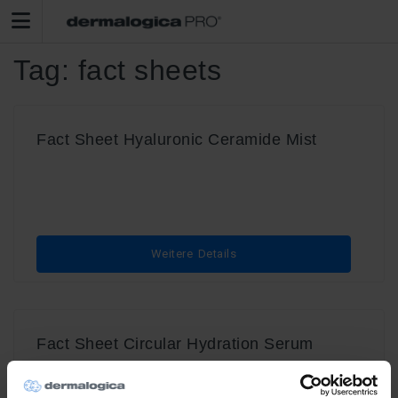
Tag:
fact sheets
Fact Sheet Hyaluronic Ceramide Mist
Weitere Details
Fact Sheet Circular Hydration Serum