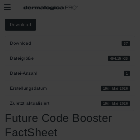
Download
Download
37
Dateigröße
494.15 KB
Datei-Anzahl
1
Erstellungsdatum
19th Mai 2026
Zuletzt aktualisiert
19th Mai 2026
Future Code Booster
FactSheet