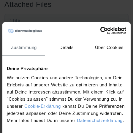
Attached Files
1 file
Zustimmung
Details
Über Cookies
futurecode booster fact sheet.pdf
494.15 KB
Deine Privatsphäre
Download
Wir nutzen Cookies und andere Technologien, um Dein
Erlebnis auf unserer Website zu optimieren und Inhalte
Schulungskalender 2.
auf Deine Interessen abzustimmen. Mit einem Klick auf
Halbjahr 2026
"Cookies zulassen" stimmst Du der Verwendung zu. In
unserer
Cookie-Erklärung
kannst Du Deine Präferenzen
jederzeit anpassen oder Deine Zustimmung widerrufen.
Mehr Infos findest Du in unserer
Datenschutzerklärung
.