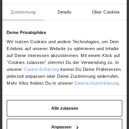
1 file
Zustimmung
Details
Über Cookies
Deine Privatsphäre
Treatmentstrukturfolder.pdf
Wir nutzen Cookies und andere Technologien, um Dein
3.65 MB
Erlebnis auf unserer Website zu optimieren und Inhalte
Download
auf Deine Interessen abzustimmen. Mit einem Klick auf
"Cookies zulassen" stimmst Du der Verwendung zu. In
unserer
Cookie-Erklärung
kannst Du Deine Präferenzen
Behandlungen
treatment
jederzeit anpassen oder Deine Zustimmung widerrufen.
Mehr Infos findest Du in unserer
Datenschutzerklärung
.
Medical Expert Folder
Fact Sheet Circular
Hydration Serum
Alle zulassen
Previous Item
Next Item
Anpassen