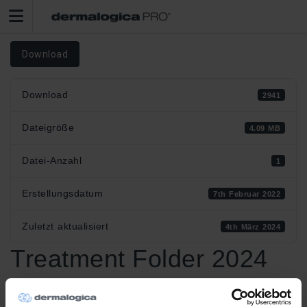
Download
Download
2941
Dateigröße
4.09 MB
Datei-Anzahl
1
Erstellungsdatum
7th Februar 2022
Zuletzt aktualisiert
4th März 2024
Treatment Folder 2024
Attached Files