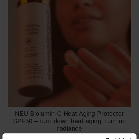
NEU Biolumin-C Heat Aging Protector
SPF50​ – turn down heat aging, turn up
radiance