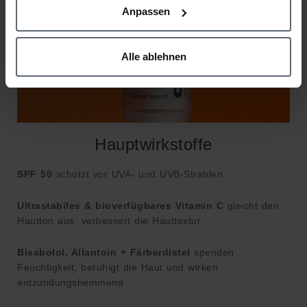
Anpassen
Alle ablehnen
Hauptwirkstoffe
SPF 50
schützt vor UVA- und UVB-Strahlen
Ultrastabiles & bioverfügbares Vitamin C
gleicht den
Hautton aus, verbessert die Hauttextur
Bisabolol, Allantoin + Färberdistel
spenden
Feuchtigkeit, beruhigt die Haut und wirken
entzündungshemmend