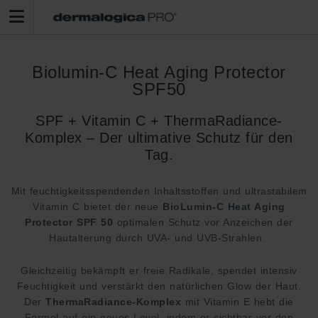
Biolumin-C Heat Aging Protector
SPF50
SPF + Vitamin C + ThermaRadiance-
Komplex – Der ultimative Schutz für den
Tag.
Mit feuchtigkeitsspendenden Inhaltsstoffen und ultrastabilem
Vitamin C bietet der neue
BioLumin
-C Heat
Aging
Protector
SPF 50
optimalen Schutz vor Anzeichen der
Hautalterung durch UVA- und UVB-Strahlen.
Gleichzeitig bekämpft er freie Radikale, spendet intensiv
Feuchtigkeit und verstärkt den natürlichen Glow der Haut.
Der
ThermaRadiance
-Komplex
mit Vitamin E hebt die
Formel auf ein neues Level, indem er sichtbar vor den