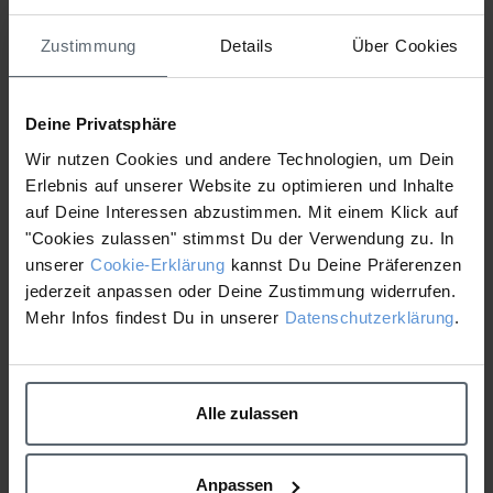
Zustimmung
Details
Über Cookies
Deine Privatsphäre
Dieser neue antioxidantien-reiche Moisturizer bekämpft
Wir nutzen Cookies und andere Technologien, um Dein
klinisch nachgewiesen die 4 Zeichen von gestresster Haut
Erlebnis auf unserer Website zu optimieren und Inhalte
nach nur 1 Anwendung. Die reichhaltige, intensiv pflegende
auf Deine Interessen abzustimmen. Mit einem Klick auf
Formel versorgt die Haut sofort mit Feuchtigkeit und „ent-
stresst“ sie. Die perfekte Mischung aus
Vitamin A, C und E
"Cookies zulassen" stimmst Du der Verwendung zu. In
stärkt die Widerstandsfähigkeit der Haut, um vorzeitiger
unserer
Cookie-Erklärung
kannst Du Deine Präferenzen
Hautalterung durch Stress vorzubeugen.
jederzeit anpassen oder Deine Zustimmung widerrufen.
Mehr Infos findest Du in unserer
Datenschutzerklärung
.
Für eine entspannte, frisch aussehende Haut!
Alle zulassen
ZUM FACTSHEET
Anpassen